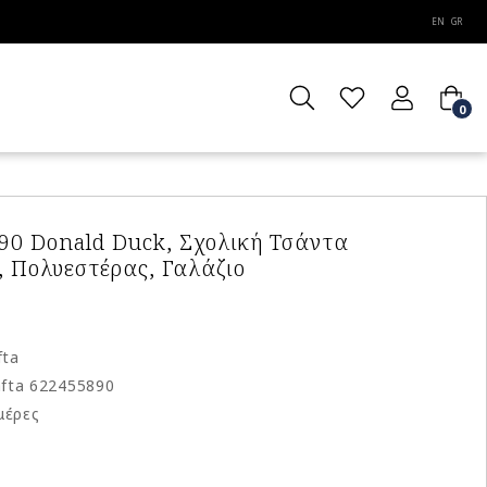
EN
GR
0
90 Donald Duck, Σχολική Τσάντα
 Πολυεστέρας, Γαλάζιο
fta
fta 622455890
μέρες