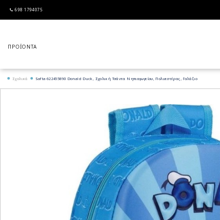
698 1794075
Σχολικά
Safta 622455890 Donald Duck, Σχολική Τσάντα Νηπιαγωγείου, Πολυεστέρας, Γαλάζιο