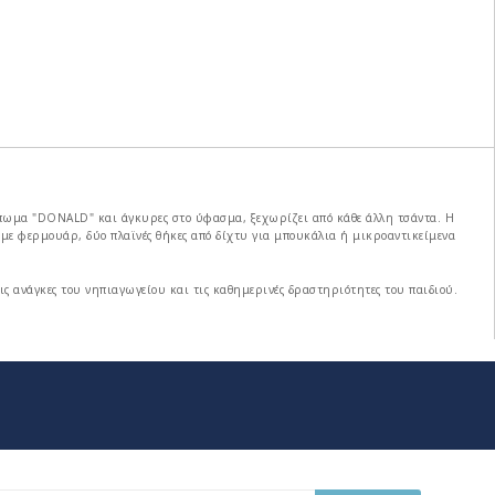
πωμα "DONALD" και άγκυρες στο ύφασμα, ξεχωρίζει από κάθε άλλη τσάντα. Η
με φερμουάρ, δύο πλαϊνές θήκες από δίχτυ για μπουκάλια ή μικροαντικείμενα
ις ανάγκες του νηπιαγωγείου και τις καθημερινές δραστηριότητες του παιδιού.