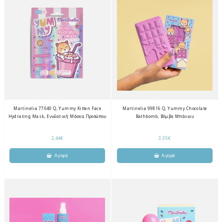
Martinelia 77040 Q, Yummy Kitten Face
Martinelia 99816 Q, Yummy Chocolate
Hydrating Mask, Ενυδατική Μάσκα Προσώπου
Bathbomb, Βόμβα Μπάνιου
2,44€
3,35€