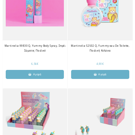
Martinelia 99830 Q, Yummy Body Spray, Σπρέι
Martinelia 52502 Q, Yummy eau De Toilette,
Σώματος Παιδικό
Παιδική Κολώνια
6,56€
4,90€