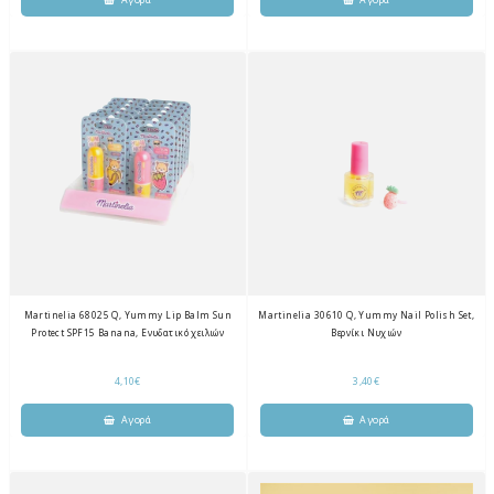
Martinelia 68025 Q, Yummy Lip Balm Sun
Martinelia 30610 Q, Yummy Nail Polish Set,
Protect SPF15 Banana, Ενυδατικό χειλιών
Βερνίκι Νυχιών
4,10€
3,40€