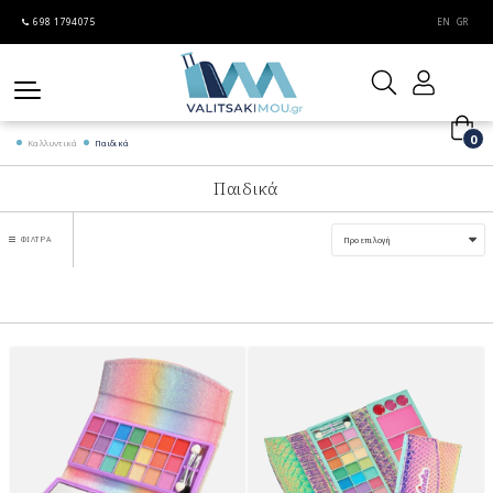
698 1794075
EN
GR
0
Καλλυντικά
Παιδικά
Παιδικά
ΦΊΛΤΡΑ