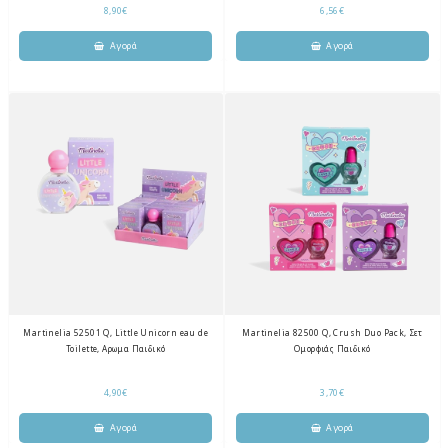
8,90€
6,56€
Martinelia 52501 Q, Little Unicorn eau de
Martinelia 82500 Q, Crush Duo Pack, Σετ
Toilette, Aρωμα Παιδικό
Ομορφιάς Παιδικό
4,90€
3,70€