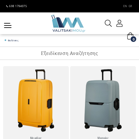
698 1794075
EN
GR
0
Βαλίτσες
Εξειδίκευση Αναζήτησης
Μεγάλες
Μεσαίες