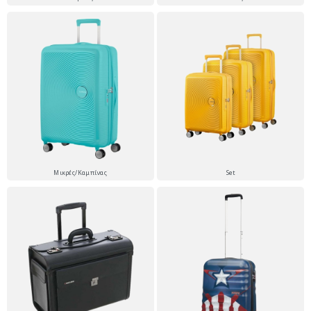
Μικρές/Καμπίνας
Set