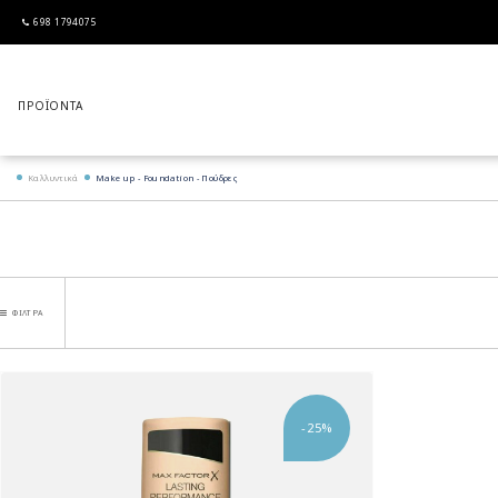
698 1794075
Καλλυντικά
Make up - Foundation - Πούδρες
ΦΊΛΤΡΑ
-25%