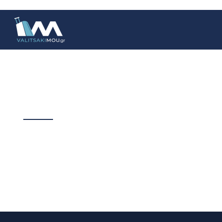
Contact Info
Valitsaki Mou
6981794075
2385023612
Info@valitsakimou.gr