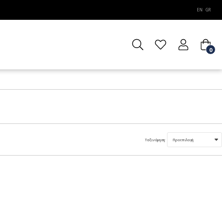
EN
GR
0
Ταξινόμηση: