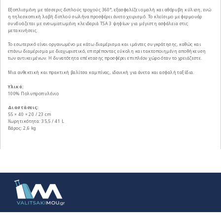
Εξοπλισμένη με τέσσερις διπλούς τροχούς 360°, εξασφαλίζει ομαλή και αθόρυβη κύλιση, ενώ
η τηλεσκοπική λαβή διπλού σωλήνα προσφέρει άνετο χειρισμό. Το κλείσιμο με φερμουάρ
συνδυάζεται με ενσωματωμένη κλειδαριά TSA 3 ψηφίων για μέγιστη ασφάλεια στις
μετακινήσεις.
Το εσωτερικό είναι οργανωμένο με κάτω διαμέρισμα και ιμάντες συγκράτησης, καθώς και
επάνω διαμέρισμα με διαχωριστικό, επιτρέποντας εύκολη και τακτοποιημένη αποθήκευση
των αντικειμένων. Η δυνατότητα επέκτασης προσφέρει επιπλέον χώρο όταν το χρειάζεστε.
Μια ανθεκτική και πρακτική βαλίτσα καμπίνας, ιδανική για άνετα και ασφαλή ταξίδια.
Υλικό:
100% Πολυπροπυλένιο
Διαστάσεις:
55 × 40 × 20 / 23 cm
Χωρητικότητα: 35,5 / 41 L
Βάρος: 2,6 kg