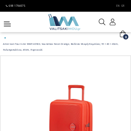
698 1794075
EN
GR
0
American Tourister 88472-D963, Soundbox Neon Orange, Βαλίτσα Μικρή/Καμπίνας 55 × 40 × 20cm,
Πολυπροπυλένιο, ATAN, Πορτοκαλί