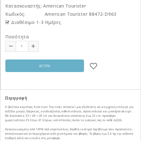
Κατασκευαστής:
American Tourister
Κωδικός:
American Tourister 88472-D963
Διαθέσιμο 1-3 Ημέρες
Ποσότητα
Περιγραφή
Η βαλίτσα καμπίνας American Tourister αποτελεί μια αξιόπιστη και σύγχρονη επιλογή για
ταξίδια μικρής διάρκειας, συνδυάζοντας ανθεκτικότητα, πρακτικότητα και μοντέρνο design.
Με διαστάσεις 55 × 40 × 20 cm και δυνατότητα επέκτασης έως 23 cm, προσφέρει
χωρητικότητα 35,5 έως 41 λίτρων, καλύπτοντας άνετα τις ανάγκες σας σε κάθε ταξίδι.
Κατασκευασμένη από 100% πολυπροπυλένιο, διαθέτει σκληρό περίβλημα που προστατεύει
αποτελεσματικά το περιεχόμενο από χτυπήματα και φθορές. Το βάρος των 2,6 kg την καθιστά
σταθερή αλλά και εύκολη στη μεταφορά.